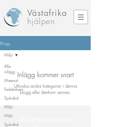
Västafrika
hjälpen
.
Blogg
Miljö
Alla
inlägg
Inlägg kommer snart
Material
Utforska andra kategorier i denna
Fadderbarn
blogg eller återkom senare.
Sjukvård
Miljö
Miljö
VÄSTAFRIKAHJÄLPEN
Sjukvård