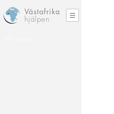
Västafrika
hjälpen
.
Vårt arbete