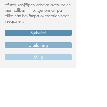
Västafrikahjälpen arbetar även för en
mer hållbar miljö, genom att på
olika sätt bekämpa ökenspridningen
i regionen.
Sjukvård
Utbildning
Miljö
Se vårt arbete i bilder
Gå till bildgalleriet