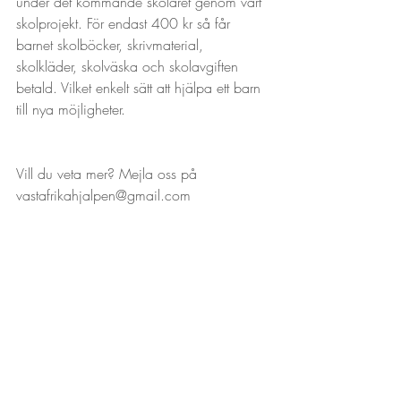
under det kommande skolåret genom vårt 
skolprojekt. För endast 400 kr så får 
barnet skolböcker, skrivmaterial, 
skolkläder, skolväska och skolavgiften 
betald. Vilket enkelt sätt att hjälpa ett barn 
till nya möjligheter. 
Vill du veta mer? Mejla oss på 
vastafrikahjalpen@gmail.com