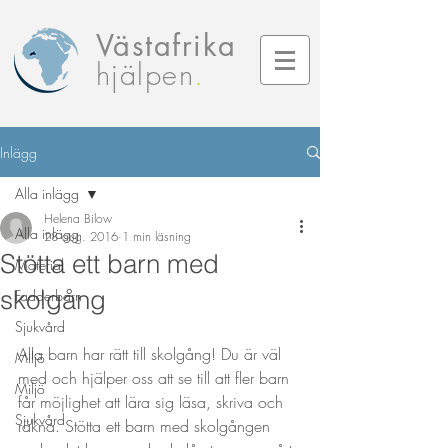
Västafrika
hjälpen
.
Inlägg
Alla inlägg
Helena Bilow
Alla inlägg
28 aug. 2016
1 min läsning
Stötta ett barn med
Material
skolgång
Fadderbarn
Sjukvård
Alla barn har rätt till skolgång! Du är väl 
Miljö
med och hjälper oss att se till att fler barn 
Miljö
får möjlighet att lära sig läsa, skriva och 
Sjukvård
räkna. Stötta ett barn med skolgången 